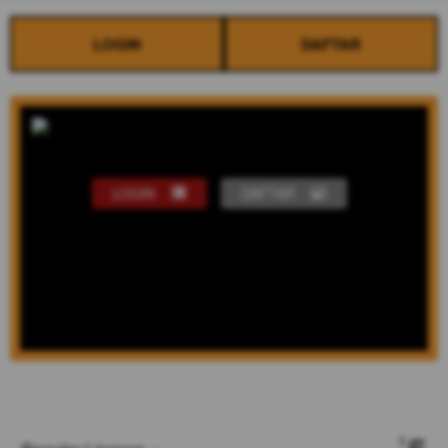
LOGIN
DAFTAR
LOGIN
DAFTAR
Show More
$